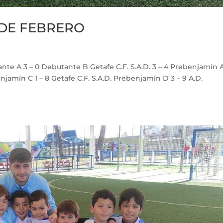
2 DE FEBRERO
te A 3 – 0 Debutante B Getafe C.F. S.A.D. 3 – 4 Prebenjamín 
njamín C 1 – 8 Getafe C.F. S.A.D. Prebenjamín D 3 – 9 A.D.