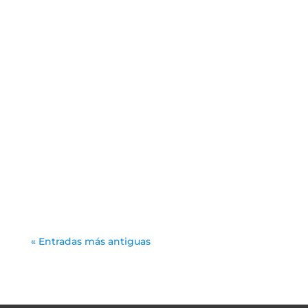
esta jornada por nuestros chicos la...
Arantxa
JUVENIL 5 - 0 AD JUVENTUD CANARIO
Victoria cómoda de nuestros chicos la cual
les permite seguir mirando a los puestos...
« Entradas más antiguas