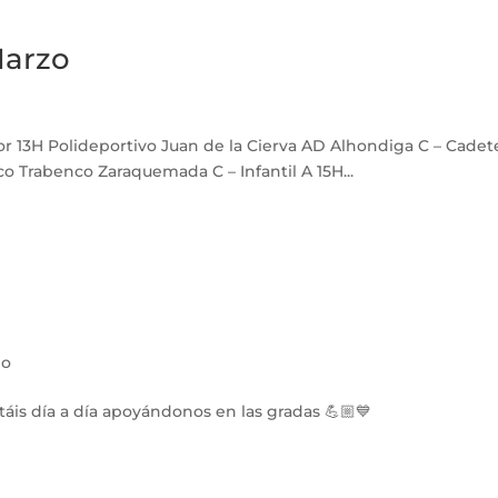
Marzo
r 13H Polideportivo Juan de la Cierva AD Alhondiga C – Cadet
ico Trabenco Zaraquemada C – Infantil A 15H...
do
stáis día a día apoyándonos en las gradas 💪🏼💙