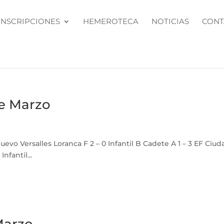
INSCRIPCIONES
HEMEROTECA
NOTICIAS
CONT
de Marzo
evo Versalles Loranca F 2 – 0 Infantil B Cadete A 1 – 3 EF Ciud
fantil...