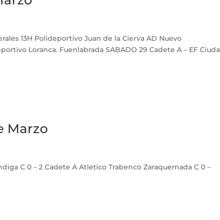
Marzo
ales 13H Polideportivo Juan de la Cierva AD Nuevo
lideportivo Loranca. Fuenlabrada SABADO 29 Cadete A – EF Ciud
de Marzo
s
ndiga C 0 – 2 Cadete A Atletico Trabenco Zaraquemada C 0 –