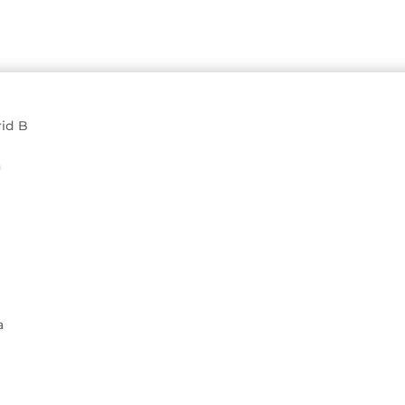
rid B
a
a