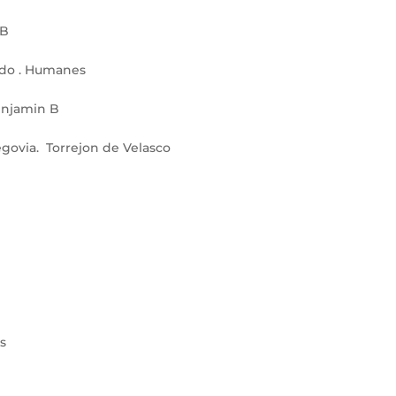
 B
ado . Humanes
Benjamin B
govia. Torrejon de Velasco
os