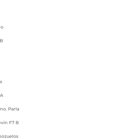
ro
 B
os
 A
no. Parla
evin F7 B
pozuelos