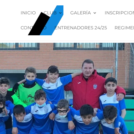
INICIO
CLUB
GALERÍA
INSCRIPCIO
CONTACTO
ENTRENADORES 24/25
REGIME