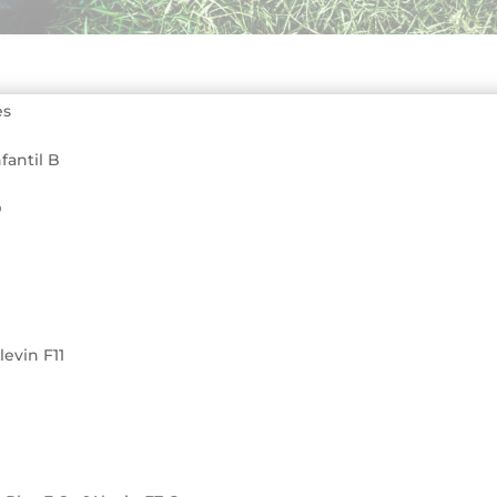
es
fantil B
D
levin F11