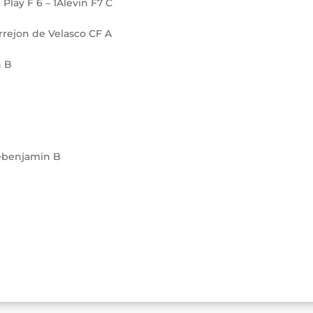
 Play F 6 – 1Alevin F7 C
rrejon de Velasco CF A
n B
rebenjamin B