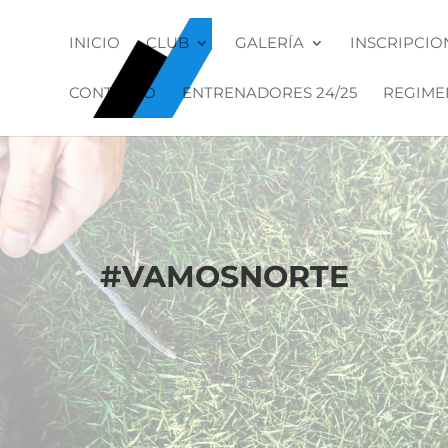
INICIO
CLUB
GALERÍA
INSCRIPCIO
CONTACTO
ENTRENADORES 24/25
REGIME
#
VAMOSNORTE