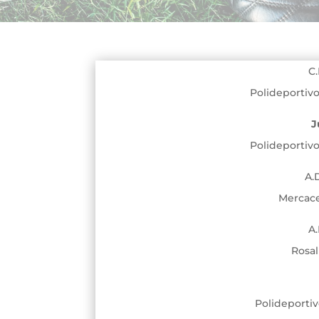
C.
Polideportivo
J
Polideportivo
A.
Mercace
A.
Rosal
Polideportiv