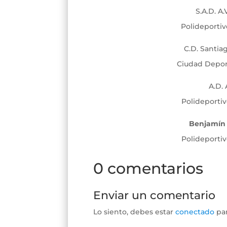
S.A.D. A.
Polideportiv
C.D. Santiag
Ciudad Deport
A.D. 
Polideportiv
Benjamín 
Polideportiv
0 comentarios
Enviar un comentario
Lo siento, debes estar
conectado
par