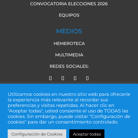
CONVOCATORIA ELECCIONES 2026
EQUIPOS
MEDIOS
HEMEROTECA
MULTIMEDIA
REDES SOCIALES:
Utilizamos cookies en nuestro sitio web para ofrecerle
la experiencia más relevante al recordar sus
preferencias y visitas repetidas. Al hacer clic en
"Aceptar todas", usted consiente el uso de TODAS las
cookies. Sin embargo, puede visitar "Configuración de
Web desarrollada por
IBP Digital
cookies" para dar un consentimiento controlado.
Aviso legal
|
Política de Cookies
|
Política de Privacidad
|
Configuración de Cookies
Aceptar todas