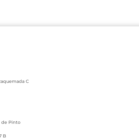
arzaquemada C
s de Pinto
7 B