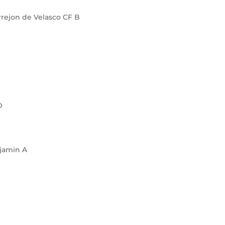
rrejon de Velasco CF B
D
njamin A
C